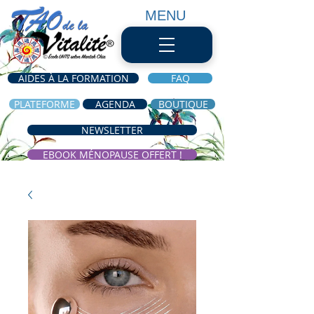
MENU
AIDES À LA FORMATION
FAQ
PLATEFORME
AGENDA
BOUTIQUE
NEWSLETTER
EBOOK MÉNOPAUSE OFFERT !