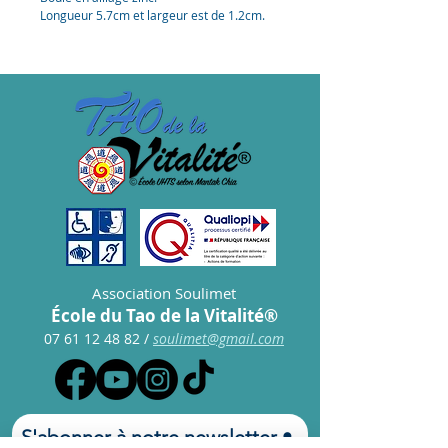
Longueur 5.7cm et largeur est de 1.2cm.
L'utilisation de ce masseur pour la peau
des yeux favorise l'absorption de crèmes
de soins et permet de réduire les poches
sous les yeux !
Association Soulimet
École du Tao de la Vitalité®
07 61 12 48 82
/
s
oulimet@gmail.com
S'abonner à notre newsletter • 