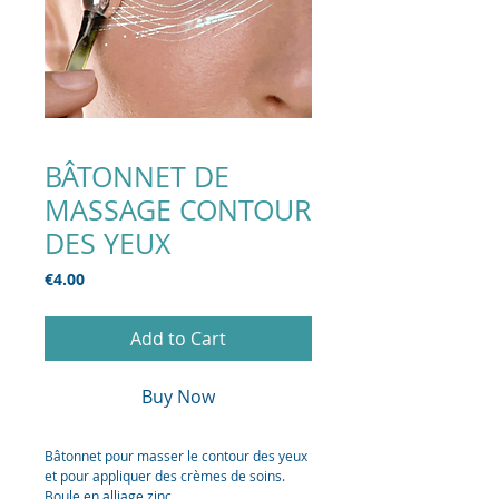
BÂTONNET DE
MASSAGE CONTOUR
DES YEUX
Price
€4.00
Add to Cart
Buy Now
Bâtonnet pour masser le contour des yeux
et pour appliquer des crèmes de soins.
Boule en alliage zinc.