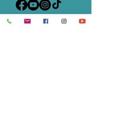
S'abonner à notre newsletter • 
Ne manquez rien !
E-mail
*
Rejoindre le groupe
Je souhaite m'abonner à votre 
liste de diffusion.
Ecole partenaire de
Universal Tao France
&
du
TAO Garden de Chiang Maï
en Thailande -
Health Spa Resort de Maître Mantak Chia
CATEGORIE JURIDIQUE : 9220 / APE - 85.51Z /
N° de Siret :
488 262 106 00039
/ Enregistrée
sous le
93840436584