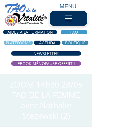
MENU
AIDES À LA FORMATION
FAQ
PLATEFORME
AGENDA
BOUTIQUE
NEWSLETTER
EBOOK MÉNOPAUSE OFFERT !
ZOOM 14h30 28/05
TAO DE LA FEMME
avec Nathalie
Stezewski (2)