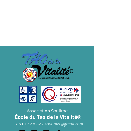
TARIF ADHERENT
Price
€15.00
Association Soulimet
École du Tao de la Vitalité®
07 61 12 48 82
/
s
oulimet@gmail.com