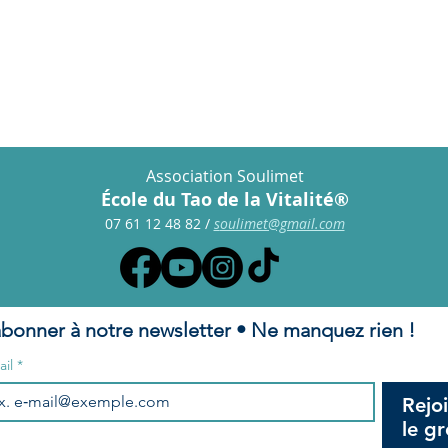
s frais de pension.
Association Soulimet
École du Tao de la Vitalité®
07 61 12 48 82
/
s
oulimet@gmail.com
abonner à notre newsletter • Ne manquez rien !
ail
*
Rejo
le g