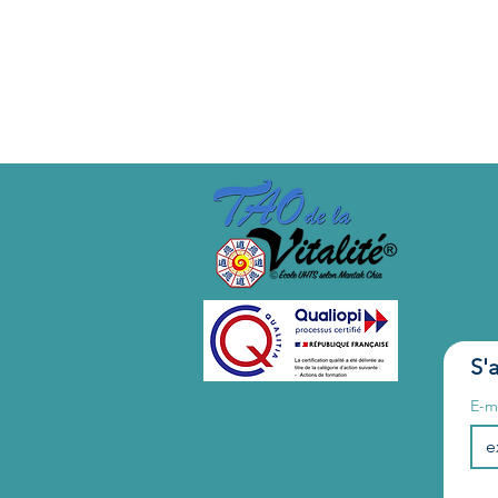
Stage fait une 3ème fois. Hor
S'
E-m