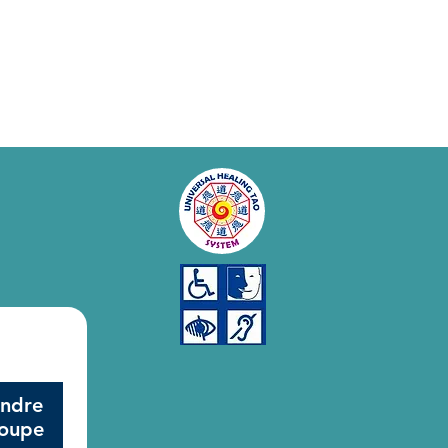
indre
roupe