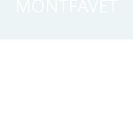
MONTFAVET
ion
28 Mar 2021, 16:00 CEST
 Chambres d'hôte, Mft, 270 Chemin du Saule, 84140 Avign
Price