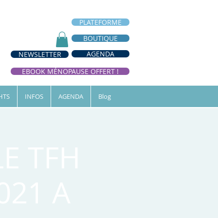
PLATEFORME
BOUTIQUE
AGENDA
NEWSLETTER
EBOOK MÉNOPAUSE OFFERT !
HTS
INFOS
AGENDA
Blog
E TFH
021 A