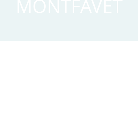
MONTFAVET
ion
– 09 May 2021, 16:00 CEST
 Chambres d'hôte, Mft, 270 Chemin du Saule, 84140 Avign
Price