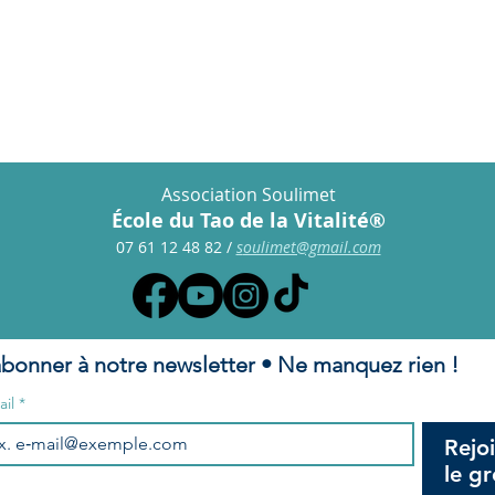
s frais de pension.
Association Soulimet
École du Tao de la Vitalité®
07 61 12 48 82
/
s
oulimet@gmail.com
abonner à notre newsletter • Ne manquez rien !
ail
*
Rejo
le g