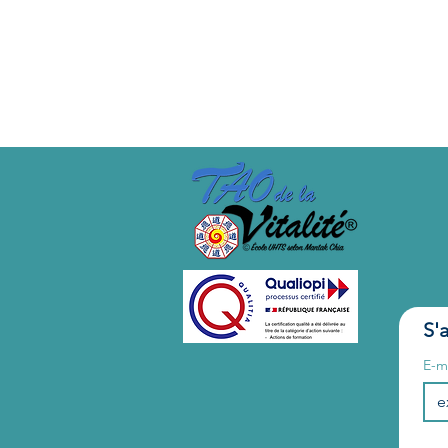
Stage fait une 3ème fois. Hor
S'
E-m