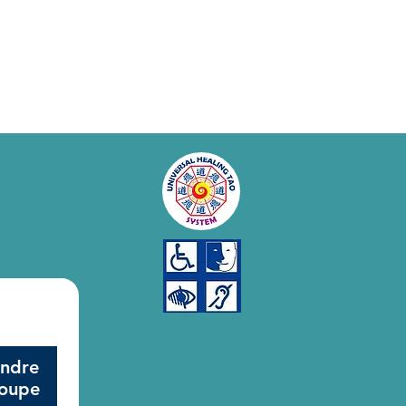
indre
roupe