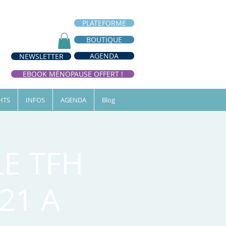
PLATEFORME
BOUTIQUE
AGENDA
NEWSLETTER
EBOOK MÉNOPAUSE OFFERT !
HTS
INFOS
AGENDA
Blog
E TFH
21 A