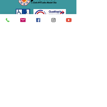
Association Soulimet
École du Tao de la Vitalité®
07 61 12 48 82
/
s
oulimet@gmail.com
S'abonner à notre newsletter • 
Ne manquez rien !
E-mail
*
Rejoindre le groupe
Je souhaite m'abonner à votre 