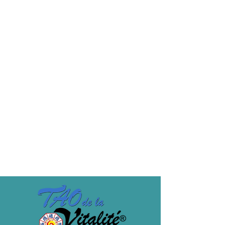
€364.00
Sale ended
Ticket type
Copy of MF3 PRICE -30%
5-day course -30% rate for trainees 
following this course for the 3rd time.
Price
€319.00