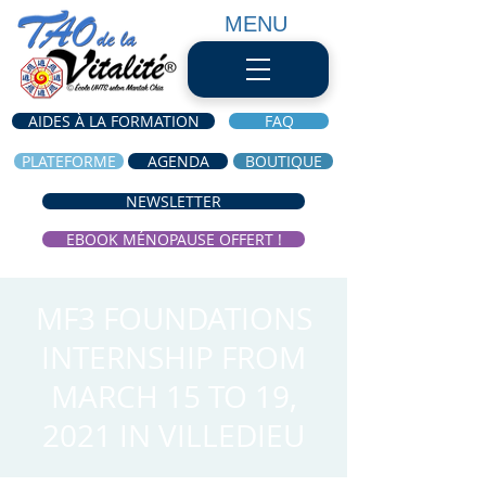
MENU
AIDES À LA FORMATION
FAQ
PLATEFORME
AGENDA
BOUTIQUE
NEWSLETTER
EBOOK MÉNOPAUSE OFFERT !
MF3 FOUNDATIONS
INTERNSHIP FROM
MARCH 15 TO 19,
2021 IN VILLEDIEU