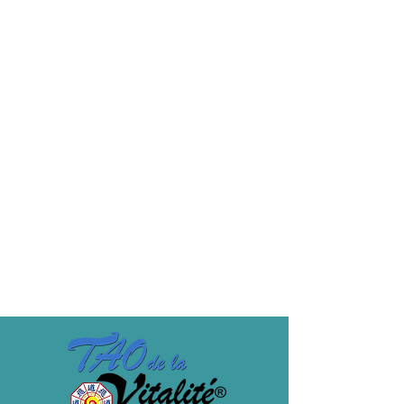
€364.00
Sale ended
Ticket type
Copy of MF3 PRICE -30%
5-day course -30% rate for trainees 
following this course for the 3rd time.
Price
€319.00