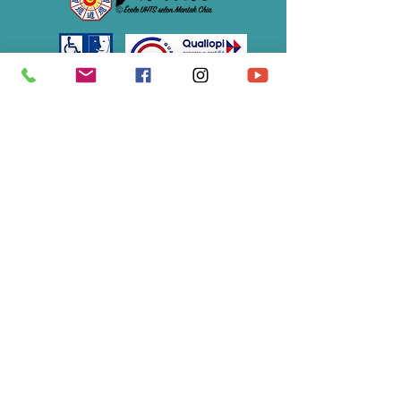
Association Soulimet
École du Tao de la Vitalité®
07 61 12 48 82
/
s
oulimet@gmail.com
S'abonner à notre newsletter • 
Ne manquez rien !
E-mail
*
Rejoindre le groupe
Je souhaite m'abonner à votre 