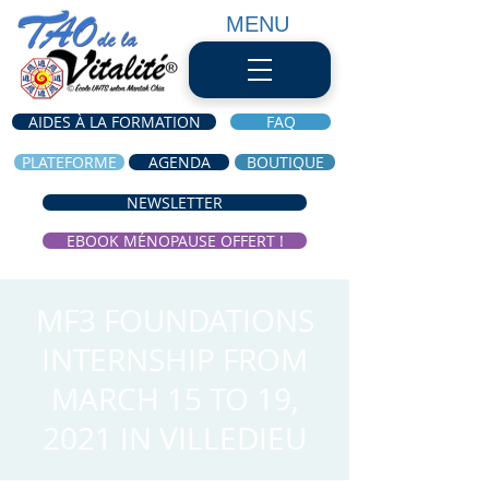
MENU
AIDES À LA FORMATION
FAQ
PLATEFORME
AGENDA
BOUTIQUE
NEWSLETTER
EBOOK MÉNOPAUSE OFFERT !
MF3 FOUNDATIONS
INTERNSHIP FROM
MARCH 15 TO 19,
2021 IN VILLEDIEU