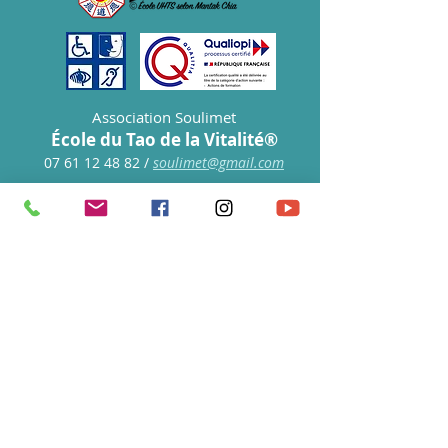
Association Soulimet
École du Tao de la Vitalité®
07 61 12 48 82
/
s
oulimet@gmail.com
S'abonner à notre newsletter • 
Ne manquez rien !
E-mail
*
Rejoindre le groupe
Je souhaite m'abonner à votre 