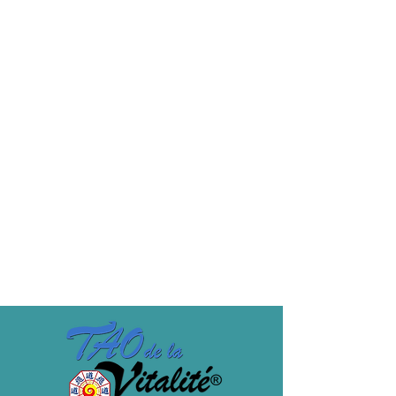
Sale ended
Ticket type
Forfait 8 cours avec Aisha
Atelier avec Aisha sur Zoom

Les Cinq Éléments & La transformation 
émotionnelle 

Nettoyage des lignées
Price
€140.00