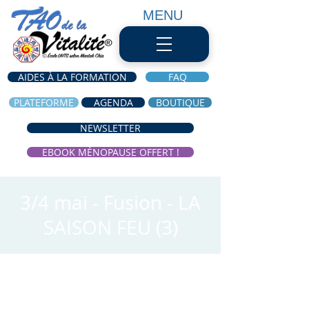
MENU
AIDES À LA FORMATION
FAQ
PLATEFORME
AGENDA
BOUTIQUE
NEWSLETTER
EBOOK MÉNOPAUSE OFFERT !
3/4 mai - Fusion - LA
SAISON FEU (3)
Time & Location
19 May 2021, 19:15