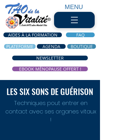
MENU
AIDES À LA FORMATION
FAQ
PLATEFORME
AGENDA
BOUTIQUE
NEWSLETTER
EBOOK MÉNOPAUSE OFFERT !
LES SIX SONS DE GUÉRISON
Techniques pout entrer en
contact avec ses organes vitaux
!